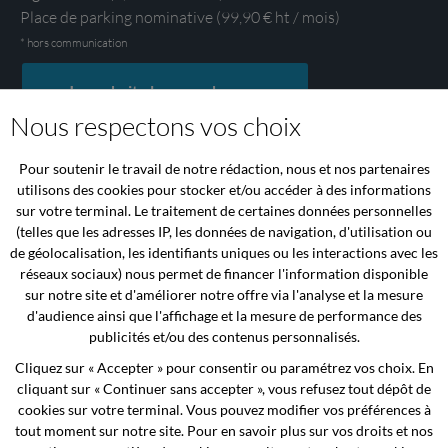
Place de parking nominative (99,90 € ht / mois)
* hors communication
Je souhaite louer un bureau
Nous respectons vos choix
Louer un bureau, un local commercial ou un
Pour soutenir le travail de notre rédaction, nous et nos partenaires
cabinet à Bezannes
utilisons des cookies pour stocker et/ou accéder à des informations
sur votre terminal. Le traitement de certaines données personnelles
(telles que les adresses IP, les données de navigation, d'utilisation ou
Vous cherchez à louer un bureau, un local ou un cabinet à
de géolocalisation, les identifiants uniques ou les interactions avec les
Bezannes, proche de Reims et de la gare TGV Champagne-
réseaux sociaux) nous permet de financer l'information disponible
Ardenne ? Notre centre d'affaires vous propose des
sur notre site et d'améliorer notre offre via l'analyse et la mesure
solutions flexibles de location d'espaces, idéales pour les
d'audience ainsi que l'affichage et la mesure de performance des
professionnels à la recherche d’un lieu de travail calme,
publicités et/ou des contenus personnalisés.
moderne et accessible.
Cliquez sur « Accepter » pour consentir ou paramétrez vos choix. En
cliquant sur « Continuer sans accepter », vous refusez tout dépôt de
Nous proposons des bureaux privatifs et locaux
cookies sur votre terminal. Vous pouvez modifier vos préférences à
tout moment sur notre site. Pour en savoir plus sur vos droits et nos
commerciaux de 17 à 45 m², tout équipés, avec accès